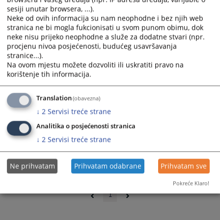
sesiji unutar browsera, ...).
Neke od ovih informacija su nam neophodne i bez njih web
stranica ne bi mogla fukcionisati u svom punom obimu, dok
neke nisu prijeko neophodne a služe za dodatne stvari (npr.
procjenu nivoa posjećenosti, budućeg usavršavanja
stranice...).
Na ovom mjestu možete dozvoliti ili uskratiti pravo na
korištenje tih informacija.
Translation
(obavezna)
↓
2
Servisi treće strane
Analitika o posjećenosti stranica
↓
2
Servisi treće strane
Ne prihvatam
Prihvatam odabrane
Prihvatam sve
0 - 0 / 0
Pokreće Klaro!
1