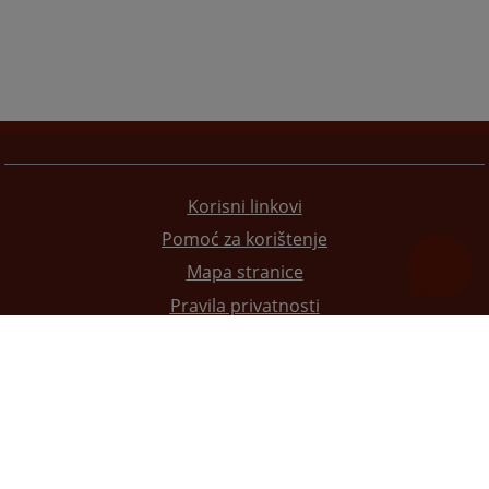
Korisni linkovi
Pomoć za korištenje
Mapa stranice
Pravila privatnosti
Redizajn web stranice je finansirala Evropska unija. Za njen sadržaj isključivo je odgovorno
Visoko sudsko i tužilačko vijeće BiH i ona ne odražava nužno stavove Evropske unije.