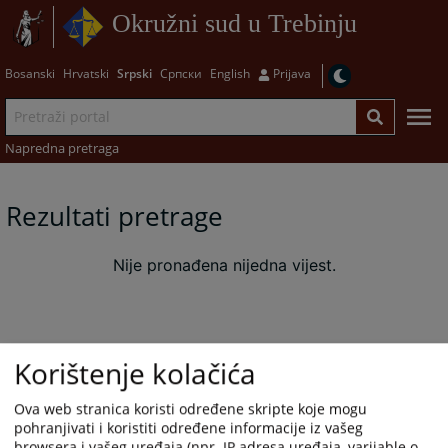
Okružni sud u Trebinju
Bosanski
Hrvatski
Srpski
Српски
English
Prijava
Napredna pretraga
Rezultati pretrage
Nije pronađena nijedna vijest.
Korištenje kolačića
Ova web stranica koristi određene skripte koje mogu
pohranjivati i koristiti određene informacije iz vašeg
browsera i vašeg uređaja (npr. IP adresa uređaja, varijable o