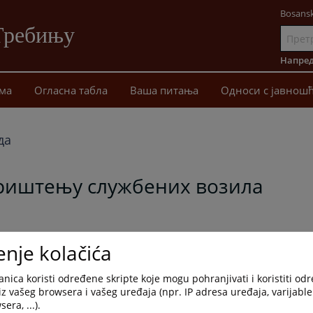
Bosansk
Требињу
Иди
на
Напред
садржај
ма
Огласна табла
Ваша питања
Односи с јавнош
да
ориштењу службених возила
enje kolačića
nica koristi određene skripte koje mogu pohranjivati i koristiti od
iz vašeg browsera i vašeg uređaja (npr. IP adresa uređaja, varijable 
era, ...).