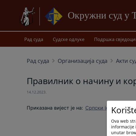
Окружни суд у 
Рад суда
Судске одлуке
Подршка свједоци
Рад суда
Организација суда
Акти су
Правилник о начину и к
14.12.2023.
Korišt
Приказана вијест је на
:
Српски језик
Ova web stra
informacije 
unutar brows