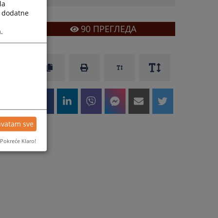
la
a dodatne
90
ПРЕГЛЕДА
.
hvatam sve
Pokreće Klaro!