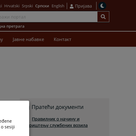
i
Hrvatski
Srpski
Српски
English
Пријава
на претрага
ћу
Јавне набавке
Контакт
Пратећи документи
Правилник о начину и
ređene
кориштењу службених возила
o sesiji