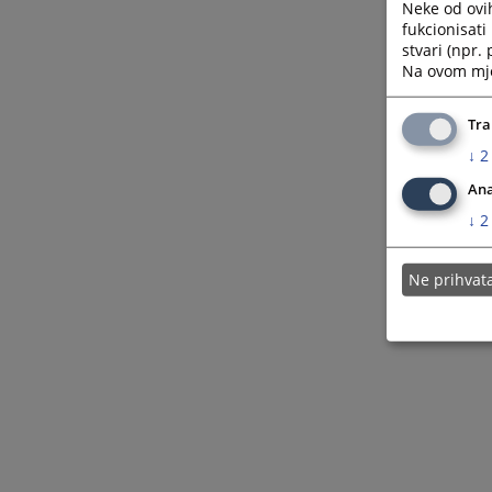
Neke od ovi
fukcionisat
stvari (npr.
Na ovom mjes
Tra
↓
2
Ana
↓
2
Ne prihva