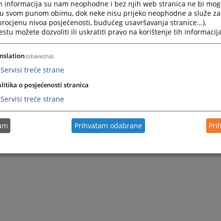
h informacija su nam neophodne i bez njih web stranica ne bi mog
i u svom punom obimu, dok neke nisu prijeko neophodne a služe z
 procjenu nivoa posjećenosti, budućeg usavršavanja stranice...).
tu možete dozvoliti ili uskratiti pravo na korištenje tih informacija
nslation
(obavezna)
Servisi treće strane
litika o posjećenosti stranica
Servisi treće strane
tam
Prihvatam odabrane
Pri