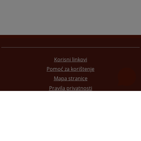
Korisni linkovi
Pomoć za korištenje
Mapa stranice
Pravila privatnosti
Redizajn web stranice je finansirala Evropska unija. Za njen sadržaj isključivo je odgovorno
Visoko sudsko i tužilačko vijeće BiH i ona ne odražava nužno stavove Evropske unije.