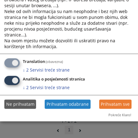
and
and
sesiji unutar browsera, ...).
Neke od ovih informacija su nam neophodne i bez njih web
select
select
stranica ne bi mogla fukcionisati u svom punom obimu, dok
a
a
neke nisu prijeko neophodne a služe za dodatne stvari (npr.
date.
date.
procjenu nivoa posjećenosti, budućeg usavršavanja
Press
Press
stranice...).
the
the
Na ovom mjestu možete dozvoliti ili uskratiti pravo na
question
question
korištenje tih informacija.
mark
mark
key
key
Translation
(obavezna)
to
to
↓
2
Servisi treće strane
get
get
the
the
Analitika o posjećenosti stranica
keyboard
keyboard
↓
2
Servisi treće strane
shortcuts
shortcuts
for
for
Ne prihvatam
Prihvatam odabrane
Prihvatam sve
changing
changing
dates.
dates.
Pokreće Klaro!
1 - 2 / 2
1