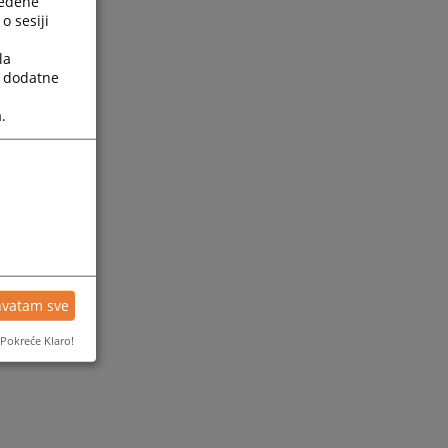
ređene
o sesiji
la
a dodatne
.
hvatam sve
Pokreće Klaro!