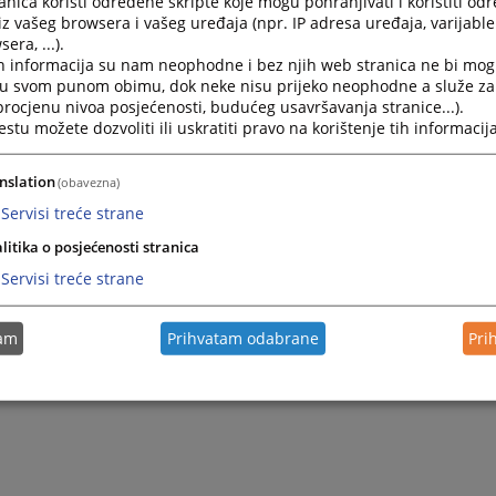
nica koristi određene skripte koje mogu pohranjivati i koristiti od
iz vašeg browsera i vašeg uređaja (npr. IP adresa uređaja, varijable 
era, ...).
h informacija su nam neophodne i bez njih web stranica ne bi mog
i u svom punom obimu, dok neke nisu prijeko neophodne a služe z
 procjenu nivoa posjećenosti, budućeg usavršavanja stranice...).
tu možete dozvoliti ili uskratiti pravo na korištenje tih informacija
nslation
(obavezna)
Servisi treće strane
litika o posjećenosti stranica
Servisi treće strane
tam
Prihvatam odabrane
Pri