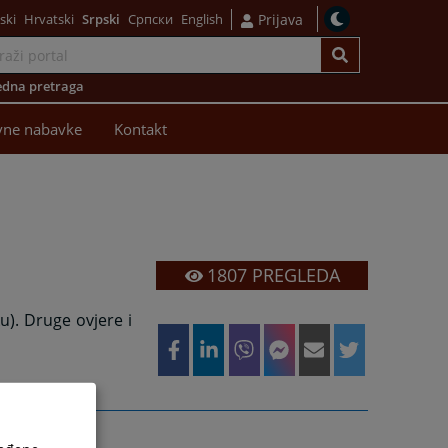
ski
Hrvatski
Srpski
Српски
English
Prijava
dna pretraga
vne nabavke
Kontakt
1807
PREGLEDA
). Druge ovjere i