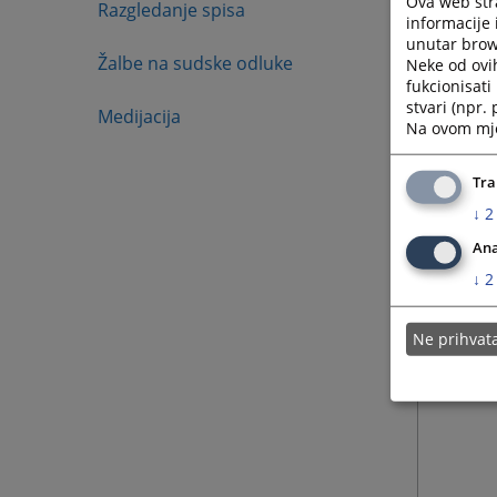
Ova web stra
Razgledanje spisa
informacije 
unutar brows
Žalbe na sudske odluke
Neke od ovi
fukcionisat
stvari (npr.
Medijacija
Na ovom mjes
Tra
↓
2
Ana
↓
2
Ne prihva