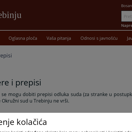
Bosan
ebinju
Idi
na
Napre
sadržaj
Oglasna ploča
Vaša pitanja
Odnosi s javnošću
Ja
repisi
re i prepisi
se mogu dobiti prepisi odluka suda (za stranke u postupku
 Okružni sud u Trebinju ne vrši.
enje kolačića