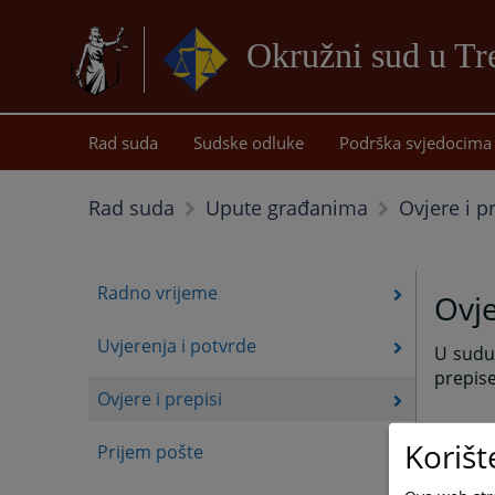
Okružni sud u Tr
Rad suda
Sudske odluke
Podrška svjedocima
Ovjere i p
Rad suda
Upute građanima
Radno vrijeme
Ovje
Uvjerenja i potvrde
U sudu 
prepise
Ovjere i prepisi
Korišt
Prijem pošte