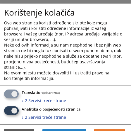
calendar
calendar
Korištenje kolačića
and
and
select
select
Ova web stranica koristi određene skripte koje mogu
a
a
pohranjivati i koristiti određene informacije iz vašeg
date.
date.
browsera i vašeg uređaja (npr. IP adresa uređaja, varijable o
Press
Press
sesiji unutar browsera, ...).
the
the
Neke od ovih informacija su nam neophodne i bez njih web
question
question
stranica ne bi mogla fukcionisati u svom punom obimu, dok
neke nisu prijeko neophodne a služe za dodatne stvari (npr.
mark
mark
procjenu nivoa posjećenosti, budućeg usavršavanja
key
key
stranice...).
to
to
Na ovom mjestu možete dozvoliti ili uskratiti pravo na
get
get
korištenje tih informacija.
the
the
keyboard
keyboard
Translation
(obavezna)
shortcuts
shortcuts
↓
2
Servisi treće strane
for
for
changing
changing
Analitika o posjećenosti stranica
dates.
dates.
↓
2
Servisi treće strane