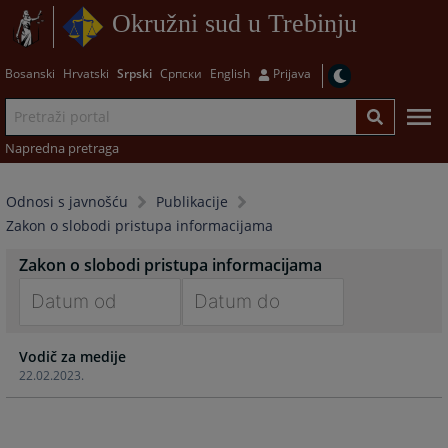
Okružni sud u Trebinju
Bosanski
Hrvatski
Srpski
Српски
English
Prijava
Napredna pretraga
Odnosi s javnošću
Publikacije
Zakon o slobodi pristupa informacijama
Zakon o slobodi pristupa informacijama
Navigate
Navigate
Vodič za medije
forward
forward
22.02.2023.
to
to
interact
interact
with
with
the
the