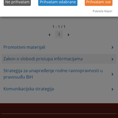
Ne prihvatam
Prihvatam odabrane
Prihvatam sve
Pokreće Klaro!
1 - 1 / 1
1
Promotivni materijali
Zakon o slobodi pristupa informacijama
Strategija za unapređenje rodne ravnopravnosti u
pravosuđu BiH
Komunikacijska strategija