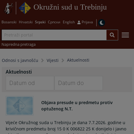
Okružni sud u Trebinju
Bosanski
Hrvatski
Srpski
Српски
English
Prijava
Napredna pretraga
Aktuelnosti
Odnosi s javnošću
Vijesti
Aktuelnosti
Navigate
Navigate
forward
forward
Objava presude u predmetu protiv
to
to
optuženog N.T.
interact
interact
with
with
Vijeće Okružnog suda u Trebinju je dana 7.7.2026. godine u
the
the
krivičnom predmetu broj 15 0 K 006822 25 K donijelo i javno
calendar
calendar