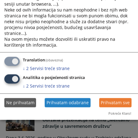
Trebinju...
sesiji unutar browsera, ...).
Neke od ovih informacija su nam neophodne i bez njih web
06.07.2026.
stranica ne bi mogla fukcionisati u svom punom obimu, dok
neke nisu prijeko neophodne a služe za dodatne stvari (npr.
procjenu nivoa posjećenosti, budućeg usavršavanja
Javni konkurs
stranice...).
Na ovom mjestu možete dozvoliti ili uskratiti pravo na
korištenje tih informacija.
Javni konkurs za prijem sudijskog pripravnika u Okružnom
sudu u Trebinju.
Translation
(obavezna)
24.06.2026.
↓
2
Servisi treće strane
Analitika o posjećenosti stranica
↓
2
Servisi treće strane
Ne prihvatam
Prihvatam odabrane
Prihvatam sve
10.06.2026.
Pokreće Klaro!
Održana prezentacija na temu „Mentalno
zdravlje u savremenom društvu“
Dana 3.6.2026. godine u Okružnom sudu u Trebinju održana