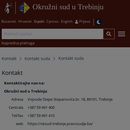
Okružni sud u Trebinju
Bosanski
Hrvatski
Srpski
Српски
English
Prijava
Napredna pretraga
Kontakt suda
Kontakt
Kontakt suda
Kontakt
Kontaktirajte nas na:
Okružni sud u Trebinju
Adresa
Vojvode Stepe Stepanovića br. 18, 89101, Trebinje
Centrala
+387 59 491 400
Tel/fax
+387 59 491 410
web
https://oksud-trebinje.pravosudje.ba
/