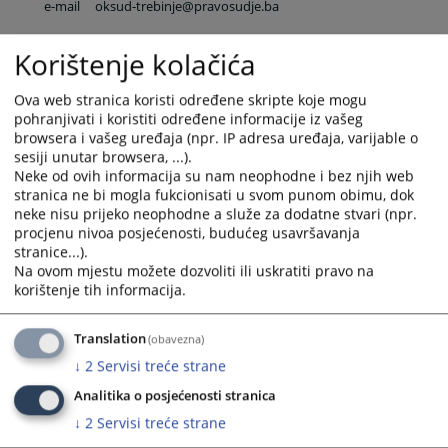
e-mail
oksud-trebinje@pravosudje.ba
Korištenje kolačića
ili za sve zaposlene u sudu:
ime.prezime@pravosudje.ba
npr. marko.maric@pravosudje.ba
Ova web stranica koristi određene skripte koje mogu
Centar za podršku svjedocima
pohranjivati i koristiti određene informacije iz vašeg
browsera i vašeg uređaja (npr. IP adresa uređaja, varijable o
tel
+387 59 491 413
sesiji unutar browsera, ...).
e-mail
podrska-svjedocima.tb@pravosudje.ba
Neke od ovih informacija su nam neophodne i bez njih web
stranica ne bi mogla fukcionisati u svom punom obimu, dok
neke nisu prijeko neophodne a služe za dodatne stvari (npr.
procjenu nivoa posjećenosti, budućeg usavršavanja
stranice...).
6719
PREGLEDA
Na ovom mjestu možete dozvoliti ili uskratiti pravo na
korištenje tih informacija.
Translation
(obavezna)
↓
2
Servisi treće strane
Analitika o posjećenosti stranica
↓
2
Servisi treće strane