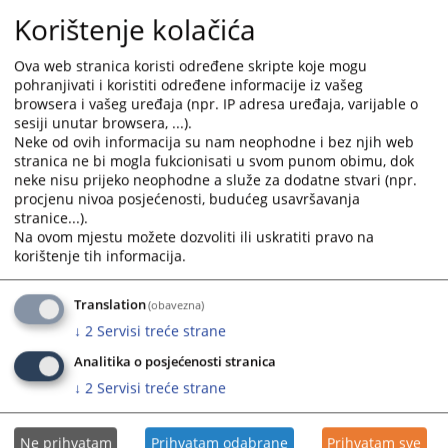
and
and
Korištenje kolačića
select
select
a
a
Ova web stranica koristi određene skripte koje mogu
date.
date.
pohranjivati i koristiti određene informacije iz vašeg
browsera i vašeg uređaja (npr. IP adresa uređaja, varijable o
Press
Press
sesiji unutar browsera, ...).
the
the
Neke od ovih informacija su nam neophodne i bez njih web
question
question
stranica ne bi mogla fukcionisati u svom punom obimu, dok
mark
mark
neke nisu prijeko neophodne a služe za dodatne stvari (npr.
key
key
procjenu nivoa posjećenosti, budućeg usavršavanja
to
to
stranice...).
get
get
Na ovom mjestu možete dozvoliti ili uskratiti pravo na
korištenje tih informacija.
the
the
keyboard
keyboard
shortcuts
shortcuts
Translation
(obavezna)
for
for
↓
2
Servisi treće strane
changing
changing
Analitika o posjećenosti stranica
dates.
dates.
↓
2
Servisi treće strane
Ne prihvatam
Prihvatam odabrane
Prihvatam sve