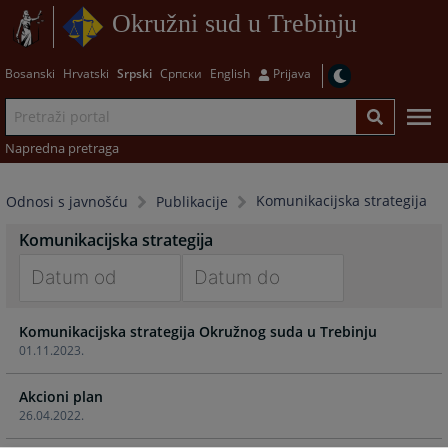
Okružni sud u Trebinju
Bosanski
Hrvatski
Srpski
Српски
English
Prijava
Napredna pretraga
Komunikacijska strategija
Odnosi s javnošću
Publikacije
Komunikacijska strategija
Navigate
Navigate
Komunikacijska strategija Okružnog suda u Trebinju
forward
forward
01.11.2023.
to
to
interact
interact
Akcioni plan
with
with
26.04.2022.
the
the
calendar
calendar