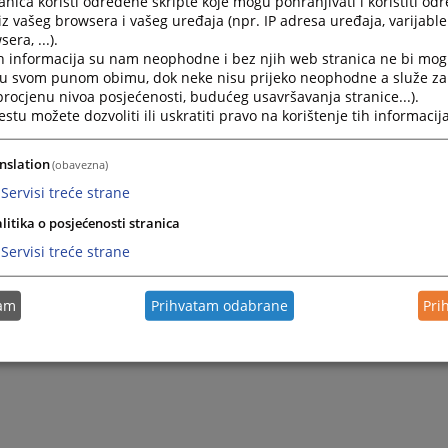
nica koristi određene skripte koje mogu pohranjivati i koristiti od
iz vašeg browsera i vašeg uređaja (npr. IP adresa uređaja, varijable 
era, ...).
h informacija su nam neophodne i bez njih web stranica ne bi mog
i u svom punom obimu, dok neke nisu prijeko neophodne a služe z
 procjenu nivoa posjećenosti, budućeg usavršavanja stranice...).
tu možete dozvoliti ili uskratiti pravo na korištenje tih informacija
nslation
(obavezna)
Servisi treće strane
litika o posjećenosti stranica
Servisi treće strane
tam
Prihvatam odabrane
Pri