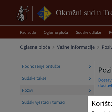
Okružni sud u Tr
Rad suda
Oglasna ploča
Sudske odluke
P
Poziv
Oglasna ploča
Važne informacije
Podnošenje pritužbi
Pozi
Sudske takse
Dostav
dostavl
Pozivi
Korišt
Sudski vještaci i tumači