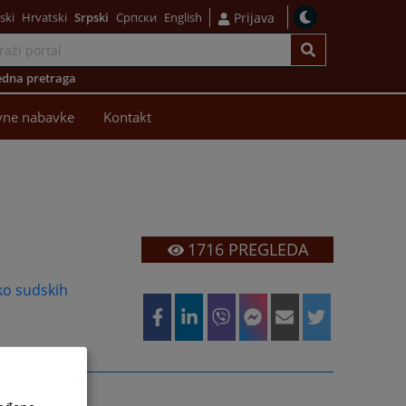
ski
Hrvatski
Srpski
Српски
English
Prijava
dna pretraga
vne nabavke
Kontakt
1716
PREGLEDA
ko sudskih