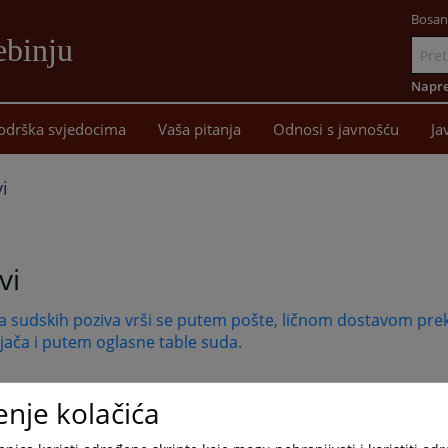
Bosan
ebinju
Idi
na
Napre
sadržaj
odrška svjedocima
Vaša pitanja
Odnosi s javnošću
Ja
i
vi
a sudskih poziva vrši se putem pošte, ličnom dostavom pre
jača i putem oglasne table suda.
enje kolačića