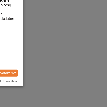
ređene
o sesiji
la
a dodatne
.
hvatam sve
Pokreće Klaro!