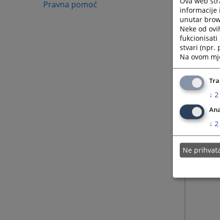
Ova web stra
Pravna pomoć
informacije 
unutar brows
Neke od ovi
fukcionisat
stvari (npr.
Na ovom mjes
Tra
↓
2
Ana
↓
2
Ne prihva