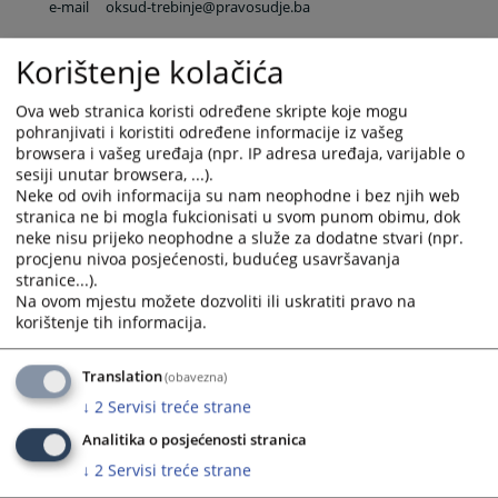
e-mail
oksud-trebinje@pravosudje.ba
Korištenje kolačića
ili za sve zaposlene u sudu:
ime.prezime@pravosudje.ba
npr. marko.maric@pravosudje.ba
Ova web stranica koristi određene skripte koje mogu
Centar za podršku svjedocima
pohranjivati i koristiti određene informacije iz vašeg
browsera i vašeg uređaja (npr. IP adresa uređaja, varijable o
tel
+387 59 491 413
sesiji unutar browsera, ...).
e-mail
podrska-svjedocima.tb@pravosudje.ba
Neke od ovih informacija su nam neophodne i bez njih web
stranica ne bi mogla fukcionisati u svom punom obimu, dok
neke nisu prijeko neophodne a služe za dodatne stvari (npr.
procjenu nivoa posjećenosti, budućeg usavršavanja
stranice...).
6728
PREGLEDA
Na ovom mjestu možete dozvoliti ili uskratiti pravo na
korištenje tih informacija.
Translation
(obavezna)
↓
2
Servisi treće strane
Analitika o posjećenosti stranica
↓
2
Servisi treće strane