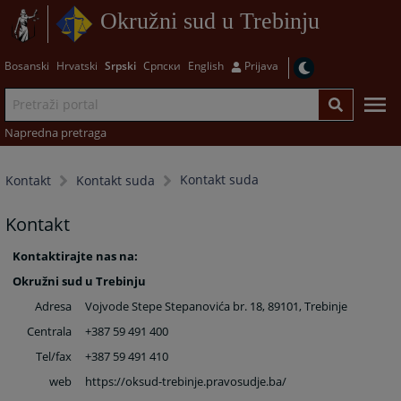
Okružni sud u Trebinju
Bosanski
Hrvatski
Srpski
Српски
English
Prijava
Napredna pretraga
Kontakt suda
Kontakt
Kontakt suda
Kontakt
Kontaktirajte nas na:
Okružni sud u Trebinju
Adresa
Vojvode Stepe Stepanovića br. 18, 89101, Trebinje
Centrala
+387 59 491 400
Tel/fax
+387 59 491 410
web
https://oksud-trebinje.pravosudje.ba
/