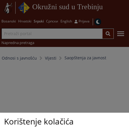
Okružni sud u Trebinju
Bosanski
Hrvatski
Srpski
Српски
English
Prijava
Napredna pretraga
Saopštenja za javnost
Odnosi s javnošću
Vijesti
Korištenje kolačića