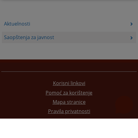
Aktuelnosti
Saopštenja za javnost
Korisni linkovi
Pomoć za korištenje
Mapa stranice
Pravila privatnosti