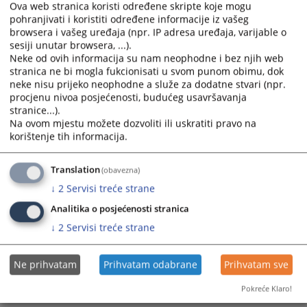
Ova web stranica koristi određene skripte koje mogu
pohranjivati i koristiti određene informacije iz vašeg
browsera i vašeg uređaja (npr. IP adresa uređaja, varijable o
sesiji unutar browsera, ...).
Neke od ovih informacija su nam neophodne i bez njih web
stranica ne bi mogla fukcionisati u svom punom obimu, dok
neke nisu prijeko neophodne a služe za dodatne stvari (npr.
Trenutno nema vijesti
procjenu nivoa posjećenosti, budućeg usavršavanja
stranice...).
Na ovom mjestu možete dozvoliti ili uskratiti pravo na
korištenje tih informacija.
Translation
(obavezna)
↓
2
Servisi treće strane
Analitika o posjećenosti stranica
↓
2
Servisi treće strane
Ne prihvatam
Prihvatam odabrane
Prihvatam sve
Pokreće Klaro!