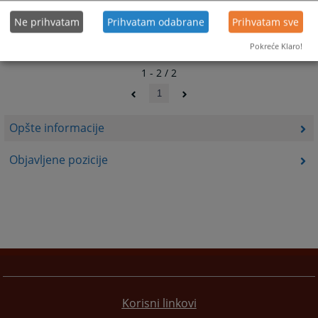
Ne prihvatam
Prihvatam odabrane
Prihvatam sve
Pokreće Klaro!
1 - 2 / 2
1
Opšte informacije
Objavljene pozicije
Korisni linkovi