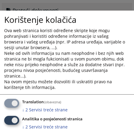
Prateći dokumenti
Korištenje kolačića
Javni konkurs
Ova web stranica koristi određene skripte koje mogu
pohranjivati i koristiti određene informacije iz vašeg
browsera i vašeg uređaja (npr. IP adresa uređaja, varijable o
sesiji unutar browsera, ...).
Neke od ovih informacija su nam neophodne i bez njih web
Trenutno nema upražnjenih pozicija
stranica ne bi mogla fukcionisati u svom punom obimu, dok
neke nisu prijeko neophodne a služe za dodatne stvari (npr.
Trenutno nema upražnjenih pozicija.
procjenu nivoa posjećenosti, budućeg usavršavanja
stranice...).
1406
PREGLEDA
Na ovom mjestu možete dozvoliti ili uskratiti pravo na
korištenje tih informacija.
Translation
(obavezna)
↓
2
Servisi treće strane
Analitika o posjećenosti stranica
↓
2
Servisi treće strane