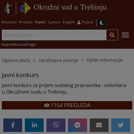
Okružni sud u Trebinju
Bosanski
Hrvatski
Srpski
Српски
English
Prijava
Napredna pretraga
Opšte informacije
Oglasna ploča
Upražnjene pozicije
Javni konkurs
Javni konkurs za prijem sudskog pripravnika - volontera
u Okružnom sudu u Trebinju.
1164
PREGLEDA