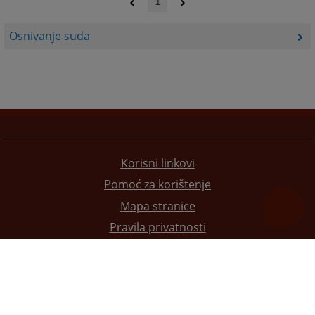
1
Osnivanje suda
Korisni linkovi
Pomoć za korištenje
Mapa stranice
Pravila privatnosti
Redizajn web stranice je finansirala Evropska unija. Za njen sadržaj isključivo je odgovorno
Visoko sudsko i tužilačko vijeće BiH i ona ne odražava nužno stavove Evropske unije.