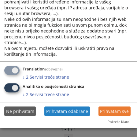
pohranjivati i koristiti određene informacije iz vašeg
17.06.2021.
and
and
browsera i vašeg uređaja (npr. IP adresa uređaja, varijable o
select
select
sesiji unutar browsera, ...).
a
a
Neke od ovih informacija su nam neophodne i bez njih web
stranica ne bi mogla fukcionisati u svom punom obimu, dok
date.
date.
neke nisu prijeko neophodne a služe za dodatne stvari (npr.
Press
Press
procjenu nivoa posjećenosti, budućeg usavršavanja
the
the
stranice...).
question
question
Na ovom mjestu možete dozvoliti ili uskratiti pravo na
mark
mark
korištenje tih informacija.
key
key
to
to
Translation
(obavezna)
get
get
↓
2
Servisi treće strane
the
the
keyboard
keyboard
Analitika o posjećenosti stranica
shortcuts
shortcuts
↓
2
Servisi treće strane
for
for
changing
changing
Ne prihvatam
Prihvatam odabrane
Prihvatam sve
dates.
dates.
Pokreće Klaro!
1 - 1 / 1