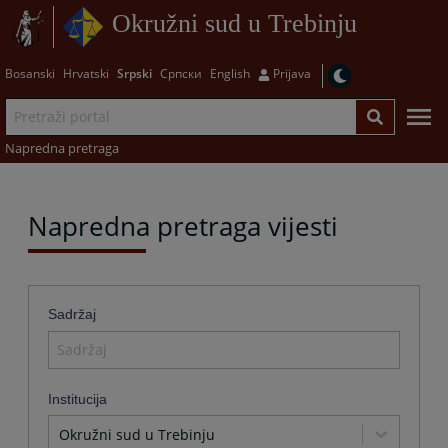
Okružni sud u Trebinju
Bosanski
Hrvatski
Srpski
Српски
English
Prijava
Napredna pretraga
Napredna pretraga vijesti
Sadržaj
Institucija
Okružni sud u Trebinju