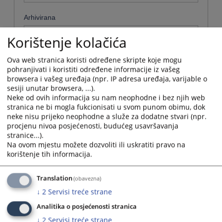
Arhivirana
Ne
Korištenje kolačića
Datum od
Ova web stranica koristi određene skripte koje mogu
pohranjivati i koristiti određene informacije iz vašeg
browsera i vašeg uređaja (npr. IP adresa uređaja, varijable o
sesiji unutar browsera, ...).
Navigate
Neke od ovih informacija su nam neophodne i bez njih web
forward
Datum do
stranica ne bi mogla fukcionisati u svom punom obimu, dok
to
neke nisu prijeko neophodne a služe za dodatne stvari (npr.
interact
procjenu nivoa posjećenosti, budućeg usavršavanja
with
Navigate
stranice...).
the
forward
Sortiraj po
Na ovom mjestu možete dozvoliti ili uskratiti pravo na
calendar
to
korištenje tih informacija.
and
interact
Odaberi...
select
with
a
the
Translation
(obavezna)
date.
Napredne stavke
calendar
↓
2
Servisi treće strane
Press
and
the
select
Analitika o posjećenosti stranica
Pretraži
question
a
↓
2
Servisi treće strane
mark