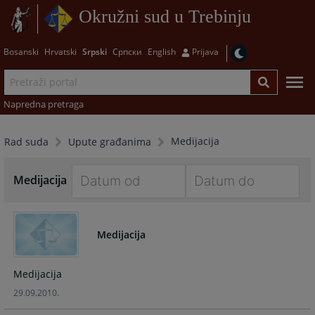
Okružni sud u Trebinju
Bosanski
Hrvatski
Srpski
Српски
English
Prijava
Napredna pretraga
Medijacija
Rad suda
Upute građanima
Medijacija
Navigate
Navigate
forward
forward
Medijacija
to
to
interact
interact
with
with
Medijacija
the
the
29.09.2010.
calendar
calendar
and
and