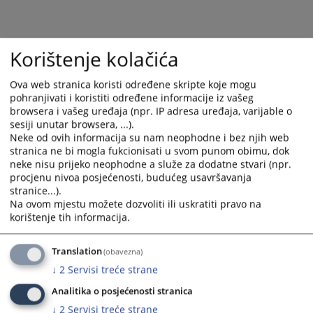
select
select
a
a
date.
date.
Korištenje kolačića
Press
Press
the
the
Ova web stranica koristi određene skripte koje mogu
question
question
pohranjivati i koristiti određene informacije iz vašeg
mark
mark
browsera i vašeg uređaja (npr. IP adresa uređaja, varijable o
key
key
sesiji unutar browsera, ...).
to
to
Neke od ovih informacija su nam neophodne i bez njih web
stranica ne bi mogla fukcionisati u svom punom obimu, dok
get
get
neke nisu prijeko neophodne a služe za dodatne stvari (npr.
the
the
procjenu nivoa posjećenosti, budućeg usavršavanja
keyboard
keyboard
stranice...).
shortcuts
shortcuts
Na ovom mjestu možete dozvoliti ili uskratiti pravo na
for
for
korištenje tih informacija.
changing
changing
dates.
dates.
Translation
(obavezna)
↓
2
Servisi treće strane
Analitika o posjećenosti stranica
↓
2
Servisi treće strane