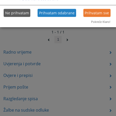
Ne prihvatam
Prihvatam odabrane
Prihvatam sve
Pokreće Klaro!
1 - 1 / 1
1
Radno vrijeme
Uvjerenja i potvrde
Ovjere i prepisi
Prijem pošte
Razgledanje spisa
Žalbe na sudske odluke