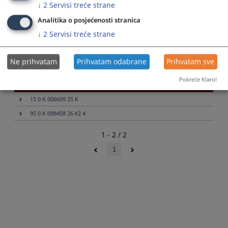
↓
2
Servisi treće strane
shortcuts
to
Odaberi...
for
get
Analitika o posjećenosti stranica
changing
the
dates.
↓
2
Servisi treće strane
keyboard
shortcuts
for
Rezultati pretrage
Ne prihvatam
Prihvatam odabrane
Prihvatam sve
changing
dates.
Pokreće Klaro!
Broj predmeta
15 0 K 006609 25 K
95 0 K 098458 26 Kž 4
1 - 2 / 2
1