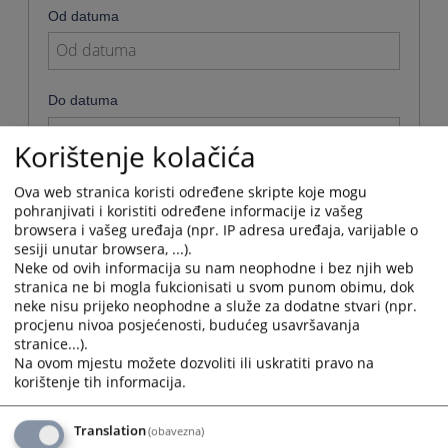
Od datuma
Navigate
forward
Do datuma
to
interact
Korištenje kolačića
with
Navigate
the
forward
Broj predmeta
calendar
Ova web stranica koristi određene skripte koje mogu
to
and
pohranjivati i koristiti određene informacije iz vašeg
interact
select
browsera i vašeg uređaja (npr. IP adresa uređaja, varijable o
with
a
sesiji unutar browsera, ...).
the
date.
Neke od ovih informacija su nam neophodne i bez njih web
Vrsta
calendar
Press
stranica ne bi mogla fukcionisati u svom punom obimu, dok
and
Odaberi...
the
neke nisu prijeko neophodne a služe za dodatne stvari (npr.
select
question
procjenu nivoa posjećenosti, budućeg usavršavanja
a
mark
stranice...).
date.
Status
key
Na ovom mjestu možete dozvoliti ili uskratiti pravo na
Press
to
korištenje tih informacija.
Odaberi...
the
get
question
the
mark
Translation
(obavezna)
keyboard
Odjeljenje
key