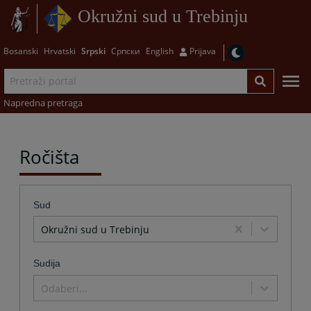
Okružni sud u Trebinju
Bosanski
Hrvatski
Srpski
Српски
English
Prijava
Napredna pretraga
Ročišta
Sud
Okružni sud u Trebinju
Sudija
Odaberi...