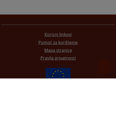
Korisni linkovi
Pomoć za korištenje
Mapa stranice
Pravila privatnosti
Redizajn web stranice je finansirala Evropska unija. Za njen sadržaj isključivo je odgovorno
Visoko sudsko i tužilačko vijeće BiH i ona ne odražava nužno stavove Evropske unije.