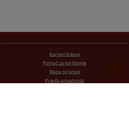
Korisni linkovi
Pomoć za korištenje
Mapa stranice
Pravila privatnosti
Redizajn web stranice je finansirala Evropska unija. Za njen sadržaj isključivo je odgovorno
Visoko sudsko i tužilačko vijeće BiH i ona ne odražava nužno stavove Evropske unije.