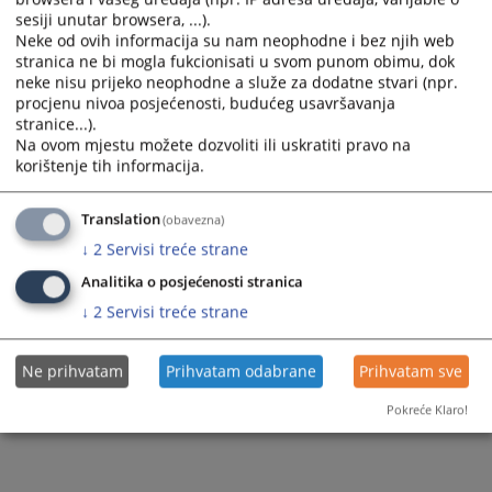
sesiji unutar browsera, ...).
Neke od ovih informacija su nam neophodne i bez njih web
stranica ne bi mogla fukcionisati u svom punom obimu, dok
neke nisu prijeko neophodne a služe za dodatne stvari (npr.
procjenu nivoa posjećenosti, budućeg usavršavanja
stranice...).
Na ovom mjestu možete dozvoliti ili uskratiti pravo na
korištenje tih informacija.
Translation
(obavezna)
↓
2
Servisi treće strane
Analitika o posjećenosti stranica
↓
2
Servisi treće strane
Ne prihvatam
Prihvatam odabrane
Prihvatam sve
Pokreće Klaro!