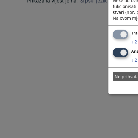
Neke od ovi
Prikazana vijest je na
:
Srpski jezik
fukcionisat
stvari (npr.
Na ovom mjes
Tra
↓
2
Ana
↓
2
Ne prihva