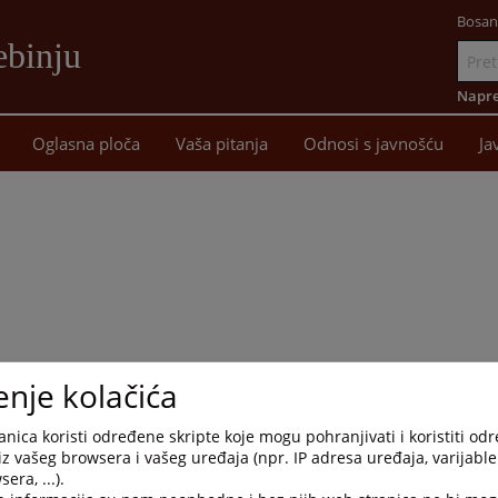
Bosan
ebinju
Idi
na
Napre
sadržaj
Oglasna ploča
Vaša pitanja
Odnosi s javnošću
Ja
enje kolačića
udu u Trebinju.
nica koristi određene skripte koje mogu pohranjivati i koristiti od
iz vašeg browsera i vašeg uređaja (npr. IP adresa uređaja, varijable 
era, ...).