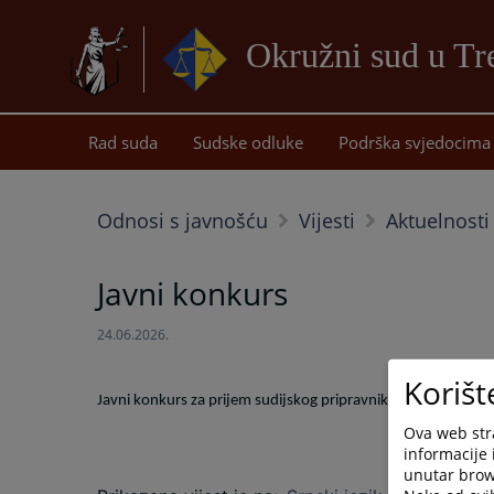
Okružni sud u Tr
Rad suda
Sudske odluke
Podrška svjedocima
Odnosi s javnošću
Vijesti
Aktuelnosti
Javni konkurs
24.06.2026.
Korišt
Javni konkurs za prijem sudijskog pripravnika u Okružnom s
Ova web stra
informacije 
unutar brows