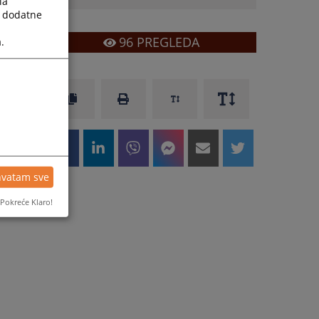
la
a dodatne
96
PREGLEDA
.
hvatam sve
Pokreće Klaro!