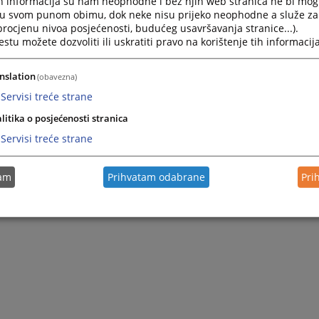
h informacija su nam neophodne i bez njih web stranica ne bi mog
i u svom punom obimu, dok neke nisu prijeko neophodne a služe z
 procjenu nivoa posjećenosti, budućeg usavršavanja stranice...).
tu možete dozvoliti ili uskratiti pravo na korištenje tih informacija
nslation
(obavezna)
Servisi treće strane
litika o posjećenosti stranica
Servisi treće strane
tam
Prihvatam odabrane
Pri