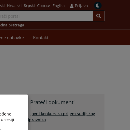
ski
Hrvatski
Srpski
Српски
English
Prijava
dna pretraga
vne nabavke
Kontakt
Prateći dokumenti
Javni konkurs za prijem sudijskog
ređene
o sesiji
pripravnika