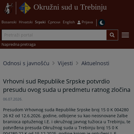
Okružni sud u Trebinju
Bosanski
Hrvatski
Srpski
Српски
English
Prijava
Napredna pretraga
Odnosi s javnošću
Vijesti
Aktuelnosti
Vrhovni sud Republike Srpske potvrdio
presudu ovog suda u predmetu ratnog zločina
06.07.2026.
Presudom Vrhovnog suda Republike Srpske broj 15 0 K 004280
26 Kž od 12.6.2026. godine, odbijene su kao neosnovane žalbe
branioca optuženog I.E. i okružnog javnog tužioca u Trebinju, te
potvrđena presuda Okružnog suda u Trebinju broj 15 0 K
004280 22 K od 15.12.2025. godine kojom je optuženi I. E.