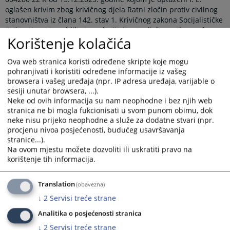
oglašen krivim zbog krivičnog djela Ratni zločin protiv civilnog
stanovništva iz člana 142. stav 1. Krivičnog zakona Socijalističke
Federativne Republike Jugoslavije i za to djelo osuđen na kaznu
Korištenje kolačića
zatvora u trajanju od 8 (osam) godina.
Navedenom presudom optuženi I. E. oglašen je krivim što je
Ova web stranica koristi određene skripte koje mogu
neutvrđenog dana, u periodu od polovine aprila mjeseca do
pohranjivati i koristiti određene informacije iz vašeg
približno polovine mjeseca juna 1992. godine, na lokaciji
browsera i vašeg uređaja (npr. IP adresa uređaja, varijable o
Mitrinog vrela, u mjestu Miljevina, opština Foča, svjestan svog
sesiji unutar browsera, ...).
djelovanja čiju je posljedicu htio, zajedno sa još jednim licem,
Neke od ovih informacija su nam neophodne i bez njih web
naoružani automatskim puškama, dovezli se automobilom
stranica ne bi mogla fukcionisati u svom punom obimu, dok
marke “Lada Niva” bijele boje, pred kuću vlasništvo H.R., potom
neke nisu prijeko neophodne a služe za dodatne stvari (npr.
izvršili pretres kuće uz prijetnju ubistvom, kada su nezakonito
procjenu nivoa posjećenosti, budućeg usavršavanja
lišili slobode tri civilna lica A.R., H.M. i R.R. , nakon čega su iste
stranice...).
odvezli do kuće vlasništvo civilnog lica H.H., kojeg su nezakonito
Na ovom mjestu možete dozvoliti ili uskratiti pravo na
lišili slobode i svu četvoricu oštećenih, zajedno odvezli na
korištenje tih informacija.
lokalitet Mitrinog vrela, gdje su ih pucanjem iz vatrenog oružja
lišili života.
Translation
(obavezna)
↓
2
Servisi treće strane
Prikazana vijest je na
:
Српски језик
Analitika o posjećenosti stranica
56
PREGLEDA
↓
2
Servisi treće strane